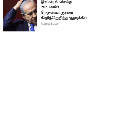
இஸ்ரேல் செய்த
‘சம்பவம்’!
நெதன்யாகுவை
கிழித்தெறிந்த ‘துருக்கி’!
August 3, 2026