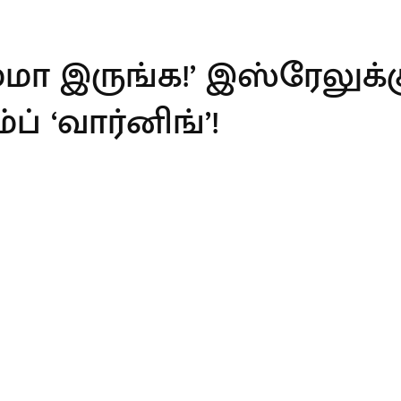
்மா இருங்க!’ இஸ்ரேலுக்க
ப் ‘வார்னிங்’!