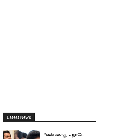
Latest News
”என் கைது – நாடே