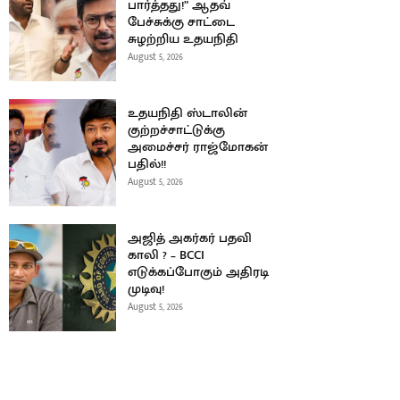
பார்த்தது!” ஆதவ்
பேச்சுக்கு சாட்டை
சுழற்றிய உதயநிதி
August 5, 2026
உதயநிதி ஸ்டாலின்
குற்றச்சாட்டுக்கு
அமைச்சர் ராஜ்மோகன்
பதில்!!
August 5, 2026
அஜித் அகர்கர் பதவி
காலி ? – BCCI
எடுக்கப்போகும் அதிரடி
முடிவு!
August 5, 2026