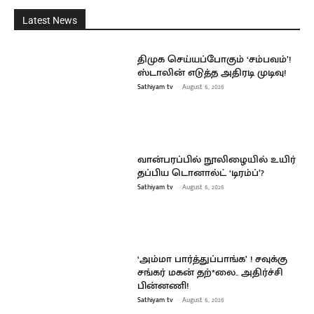
Latest News
திமுக செய்யப்போகும் ‘சம்பவம்’!
ஸ்டாலின் எடுத்த அதிரடி முடிவு!
Sathiyam tv
-
August 6, 2026
வான்பரப்பில் நூலிழையில் உயிர்
தப்பிய டொனால்ட் ‘டிரம்ப்’?
Sathiyam tv
-
August 6, 2026
‘அம்மா பார்த்துப்பாங்க’ ! சவுக்கு
சங்கர் மகன் தற்*லை.. அதிர்ச்சி
பின்னணி!
Sathiyam tv
-
August 6, 2026