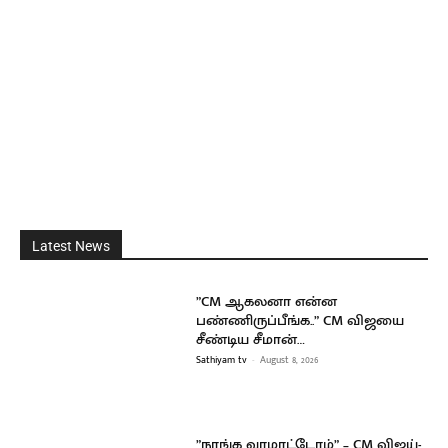
Latest News
”CM ஆகலனா என்ன
பண்ணிருப்பீங்க..” CM விஜயை
சீண்டிய சீமான்…
Sathiyam tv
-
August 8, 2026
”நாங்க வரமாட்டோம்” – CM விஜய்-