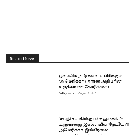
Related News
முஸ்லிம் நாடுகளைப் பிரிக்கும்
‘அமெரிக்கா’? ஈரான் அதிபரின்
உருக்கமான கோரிக்கை!!
Sathiyam tv
-
August 8, 2026
‘சவுதி +பாகிஸ்தான்+ துருக்கி..’!!
உருவானது இஸ்லாமிய ‘நேட்டோ’!!
அமெரிக்கா, இஸ்ரேலை