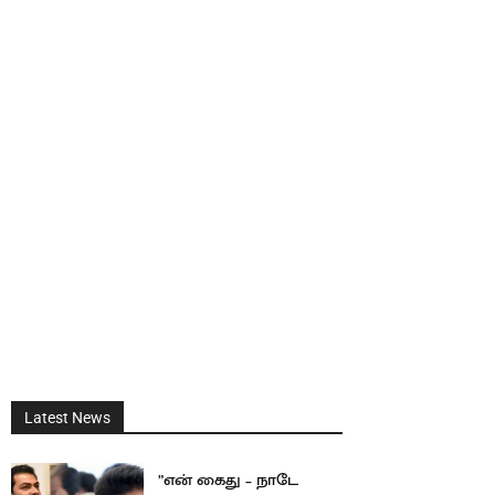
Latest News
”என் கைது – நாடே