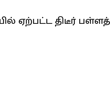
ில் ஏற்பட்ட திடீர் பள்ளத