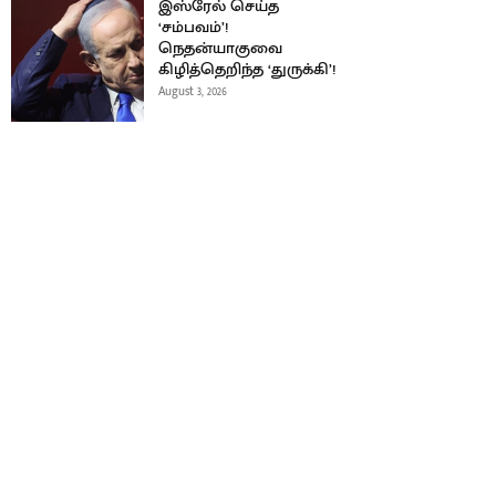
இஸ்ரேல் செய்த
‘சம்பவம்’!
நெதன்யாகுவை
கிழித்தெறிந்த ‘துருக்கி’!
August 3, 2026