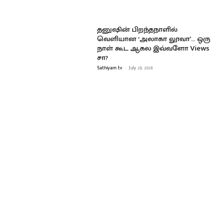
தனுஷின் பிறந்தநாளில்
வெளியான ‘அலாகா லூவா’… ஒரு
நாள் கூட ஆகல இவ்வளோ Views
சா?
Sathiyam tv
-
July 29, 2026