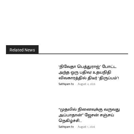
Related News
‘நிவேதா பெத்துராஜ்’ போட்ட
அந்த ஒரு பதிவு! உதயநிதி
விவகாரத்தில் திடீர் ‘திருப்பம்’!
Sathiyam tv
-
August 4, 2026
“முதலில் நினைவுக்கு வருவது
அப்பாதான்” ஜேசன் சஞ்சய்
நெகிழ்ச்சி…
Sathiyam tv
-
August 1, 2026