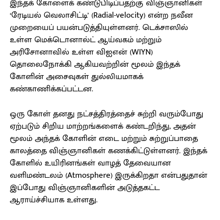
இந்தக் கோளைக் கண்டுபிடிப்பதற்கு விஞ்ஞானிகள்
‘ரேடியல் வெலாசிட்டி’ (Radial-velocity) என்ற நவீன
முறையைப் பயன்படுத்தியுள்ளனர். டெக்சாஸில்
உள்ள மெக்டொனால்ட் ஆய்வகம் மற்றும்
அரிசோனாவில் உள்ள விஐஎன் (WIYN)
தொலைநோக்கி ஆகியவற்றின் மூலம் இந்தக்
கோளின் அசைவுகள் துல்லியமாகக்
கண்காணிக்கப்பட்டன.
ஒரு கோள் தனது நட்சத்திரத்தைச் சுற்றி வரும்போது
ஏற்படும் சிறிய மாற்றங்களைக் கண்டறிந்து, அதன்
மூலம் அந்தக் கோளின் எடை மற்றும் சுற்றுப்பாதை
காலத்தை விஞ்ஞானிகள் கணக்கிட்டுள்ளனர். இந்தக்
கோளில் உயிரினங்கள் வாழத் தேவையான
வளிமண்டலம் (Atmosphere) இருக்கிறதா என்பதுதான்
இப்போது விஞ்ஞானிகளின் அடுத்தகட்ட
ஆராய்ச்சியாக உள்ளது.