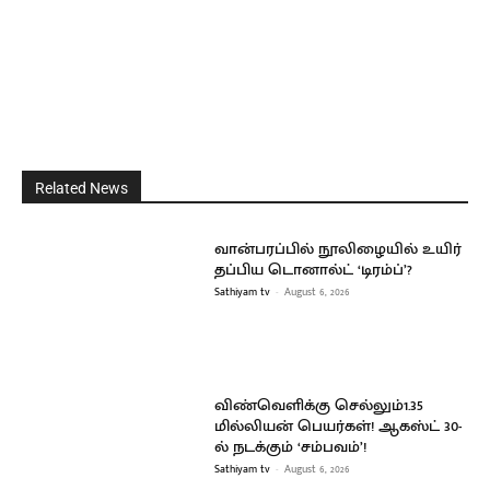
Related News
வான்பரப்பில் நூலிழையில் உயிர்
தப்பிய டொனால்ட் ‘டிரம்ப்’?
Sathiyam tv
-
August 6, 2026
விண்வெளிக்கு செல்லும்1.35
மில்லியன் பெயர்கள்! ஆகஸ்ட் 30-
ல் நடக்கும் ‘சம்பவம்’!
Sathiyam tv
-
August 6, 2026