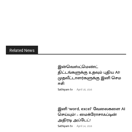
Related News
இன்வெஸ்ட்மெண்ட்
திட்டங்களுக்கு உதவும் புதிய AI!
முதலீட்டாளர்களுக்கு இனி செம
ஈசி
Sathiyam tv
-
April 28, 2026
இனி ‘word, excel’ வேலைகளை AI
செய்யும்! – மைக்ரோசாஃப்டின்
அதிரடி அப்டேட்!
Sathiyam tv
-
April 24, 2026