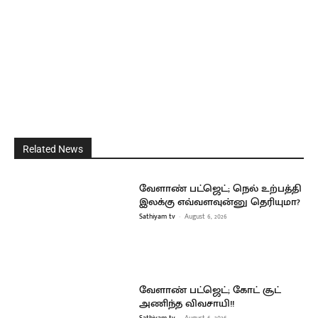
Related News
வேளாண் பட்ஜெட்; நெல் உற்பத்தி
இலக்கு எவ்வளவுன்னு தெரியுமா?
Sathiyam tv
-
August 6, 2026
வேளாண் பட்ஜெட்; கோட் சூட்
அணிந்த விவசாயி!!
Sathiyam tv
-
August 6, 2026