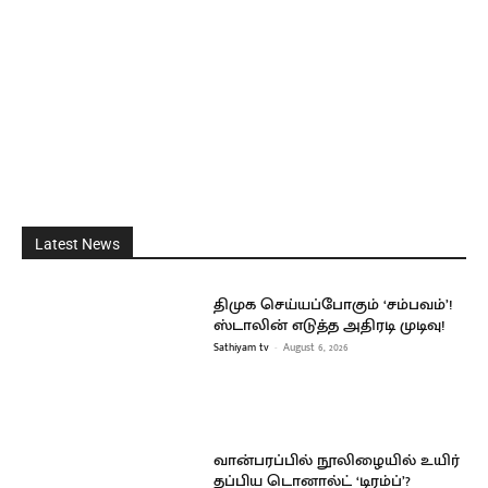
Latest News
திமுக செய்யப்போகும் ‘சம்பவம்’!
ஸ்டாலின் எடுத்த அதிரடி முடிவு!
Sathiyam tv
-
August 6, 2026
வான்பரப்பில் நூலிழையில் உயிர்
தப்பிய டொனால்ட் ‘டிரம்ப்’?