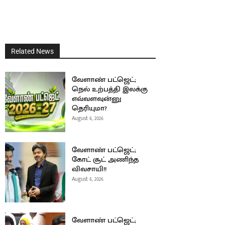
Related News
வேளாண் பட்ஜெட்;
நெல் உற்பத்தி இலக்கு
எவ்வளவுன்னு
தெரியுமா?
August 6, 2026
வேளாண் பட்ஜெட்;
கோட் சூட் அணிந்த
விவசாயி!!
August 6, 2026
வேளாண் பட்ஜெட்;