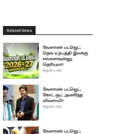
Related News
வேளாண் பட்ஜெட்;
நெல் உற்பத்தி இலக்கு
எவ்வளவுன்னு
தெரியுமா?
August 6, 2026
வேளாண் பட்ஜெட்;
கோட் சூட் அணிந்த
விவசாயி!!
August 6, 2026
வேளாண் பட்ஜெட்;