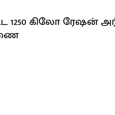
ட 1250 கிலோ ரேஷன் அரி
ரணை