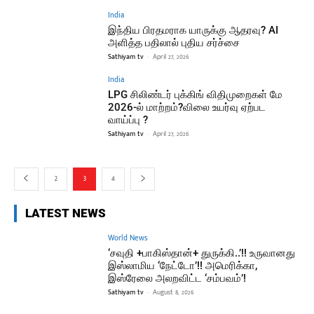
India
இந்திய பிரதமராக யாருக்கு ஆதரவு? AI
அளித்த பதிலால் புதிய சர்ச்சை
Sathiyam tv
-
April 27, 2026
India
LPG சிலிண்டர் புக்கிங் விதிமுறைகள் மே
2026-ல் மாற்றம்?விலை உயர்வு ஏற்பட
வாய்ப்பு ?
Sathiyam tv
-
April 27, 2026
2
3
4
LATEST NEWS
World News
‘சவுதி +பாகிஸ்தான்+ துருக்கி..’!! உருவானது
இஸ்லாமிய ‘நேட்டோ’!! அமெரிக்கா,
இஸ்ரேலை அலறவிட்ட ‘சம்பவம்’!
Sathiyam tv
-
August 8, 2026