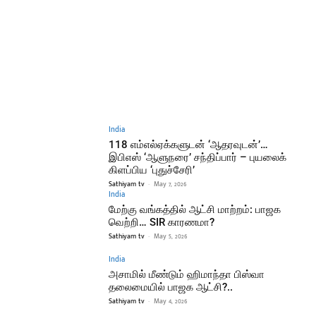
India
118 எம்எல்ஏக்களுடன் ‘ஆதரவுடன்’…
இபிஎஸ் ‘ஆளுநரை’ சந்திப்பார் – புயலைக்
கிளப்பிய ‘புதுச்சேரி’
Sathiyam tv
-
May 7, 2026
India
மேற்கு வங்கத்தில் ஆட்சி மாற்றம்: பாஜக
வெற்றி… SIR காரணமா?
Sathiyam tv
-
May 5, 2026
India
அசாமில் மீண்டும் ஹிமாந்தா பிஸ்வா
தலைமையில் பாஜக ஆட்சி?..
Sathiyam tv
-
May 4, 2026