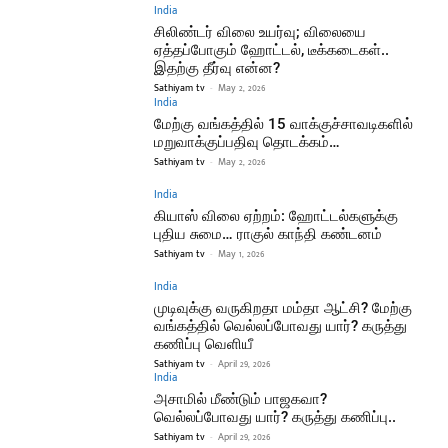
India
சிலிண்டர் விலை உயர்வு; விலையை
ஏத்தப்போகும் ஹோட்டல், டீக்கடைகள்..
இதற்கு தீர்வு என்ன?
Sathiyam tv
-
May 2, 2026
India
மேற்கு வங்கத்தில் 15 வாக்குச்சாவடிகளில்
மறுவாக்குப்பதிவு தொடக்கம்…
Sathiyam tv
-
May 2, 2026
India
கியாஸ் விலை ஏற்றம்: ஹோட்டல்களுக்கு
புதிய சுமை… ராகுல் காந்தி கண்டனம்
Sathiyam tv
-
May 1, 2026
India
முடிவுக்கு வருகிறதா மம்தா ஆட்சி? மேற்கு
வங்கத்தில் வெல்லப்போவது யார்? கருத்து
கணிப்பு வெளியீ
Sathiyam tv
-
April 29, 2026
India
அசாமில் மீண்டும் பாஜகவா?
வெல்லப்போவது யார்? கருத்து கணிப்பு..
Sathiyam tv
-
April 29, 2026